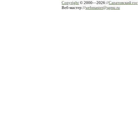
Copyright
© 2000—2026://
Саратовский го
Веб-мастер://
webmaster@sgmu.ru