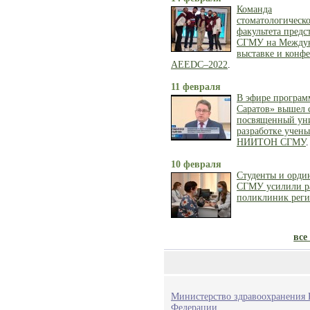
Команда
стоматологическ
факультета предс
СГМУ на Между
выставке и конф
AEEDC–2022
.
11 февраля
В эфире програм
Саратов» вышел 
посвященный ун
разработке учен
НИИТОН СГМУ
.
10 февраля
Студенты и орди
СГМУ усилили р
поликлиник реги
все
Министерство здравоохранения 
Федерации