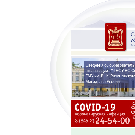
Сведения об образователь
организации „ФГБОУ ВО С
ГМУ им. В. И. Разумовског
Минздрава России“