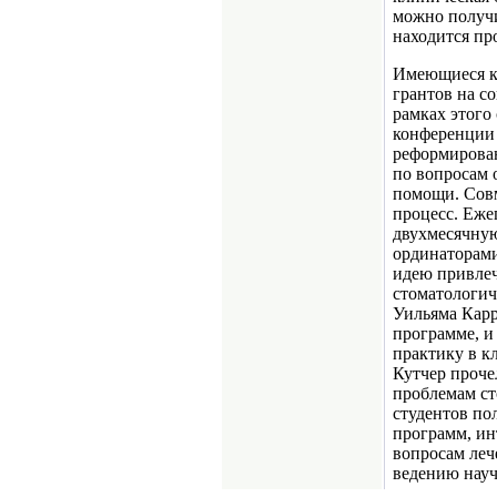
можно получи
находится пр
Имеющиеся к
грантов на с
рамках этого
конференции 
реформирова
по вопросам 
помощи. Совм
процесс. Еже
двухмесячную
ординаторами
идею привлеч
стоматологич
Уильяма Карр
программе, и
практику в к
Кутчер проче
проблемам ст
студентов по
программ, ин
вопросам леч
ведению науч