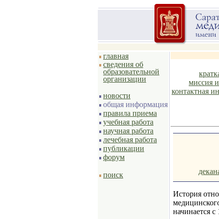
главная
сведения об
образовательной
кратк
организации
миссия и
контактная и
новости
общая информация
правила приема
учебная работа
научная работа
лечебная работа
публикации
форум
декан
поиск
История отно
медицинского
начинается с