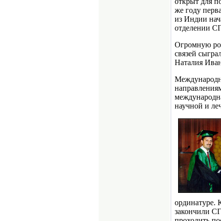
открыт для п
же году перв
из Индии нач
отделении С
Огромную ро
связей сыгра
Наталия Иван
Международны
направлениям
международна
научной и ле
ординатуре. 
закончили СГ
проходить по