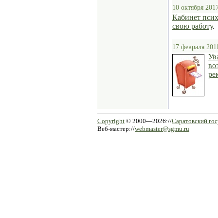
10 октября 201
Кабинет псих
свою работу
.
17 февраля 201
Ув
во
ре
Copyright
© 2000—2026://
Саратовский го
Веб-мастер://
webmaster@sgmu.ru